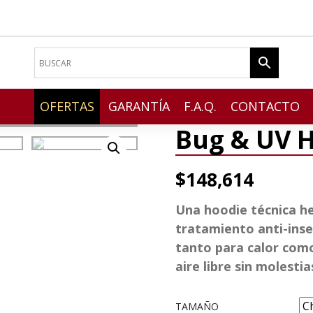
OFERTAS
GARANTÍA
F.A.Q.
CONTACTO
Bug & UV 
$
148,614
Una hoodie técnica he
tratamiento anti-insec
tanto para calor como 
aire libre sin molestia
TAMAÑO