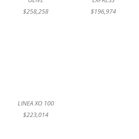
$
258,258
$
196,974
LINEA XO 100
$
223,014