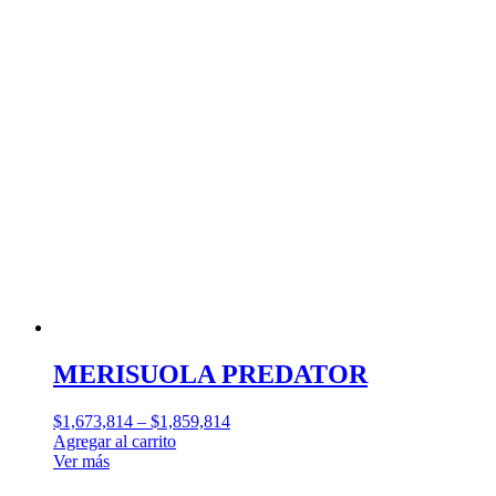
MERISUOLA PREDATOR
$
1,673,814
–
$
1,859,814
Agregar al carrito
Ver más