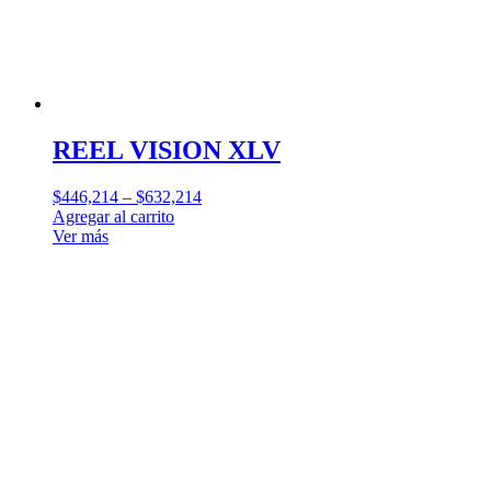
REEL VISION XLV
$
446,214
–
$
632,214
Agregar al carrito
Ver más