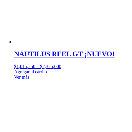
NAUTILUS REEL GT ¡NUEVO!
$
1,015,250
–
$
2,325,000
Agregar al carrito
Ver más