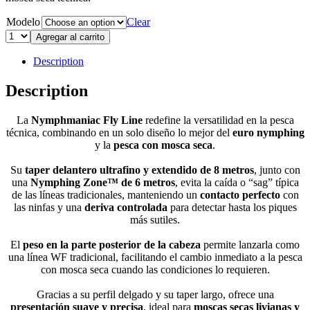
Modelo
Clear
Agregar al carrito
Description
Description
La
Nymphmaniac Fly Line
redefine la versatilidad en la pesca
técnica, combinando en un solo diseño lo mejor del
euro nymphing
y la
pesca con mosca seca
.
Su
taper delantero ultrafino y extendido de 8 metros
, junto con
una
Nymphing Zone™ de 6 metros
, evita la caída o “sag” típica
de las líneas tradicionales, manteniendo un
contacto perfecto
con
las ninfas y una
deriva controlada
para detectar hasta los piques
más sutiles.
El
peso en la parte posterior de la cabeza
permite lanzarla como
una línea WF tradicional, facilitando el cambio inmediato a la pesca
con mosca seca cuando las condiciones lo requieren.
Gracias a su perfil delgado y su taper largo, ofrece una
presentación suave y precisa
, ideal para
moscas secas livianas y