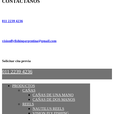
CONTACTANOS
011 2239 4236
visionflyfishingargentina@gmail.com
Solicitar cita previa
011 2239 4236
PRODUCTOS
CAÑAS
CAÑAS DE UNA MANO
CAÑAS DE DOS MANOS
REELS
NAUTILUS REELS
VISION FLY FISHING