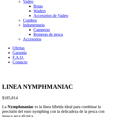
Vadeo
Botas
Waders
Accesorios de Vadeo
Combos
Indumentaria
Camperas
Remeras de pesca
Accesorios
Ofertas
Garantía
F.A.Q.
Contacto
LINEA NYMPHMANIAC
$
185,814
La
Nymphmaniac
es la línea híbrida ideal para combinar la
precisión del euro nymphing con la delicadeza de la pesca con
mosca seca técnica.