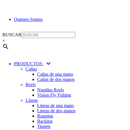
Skip
Quienes Somos
to
content
BUSCAR
×
PRODUCTOS
Cañas
Cañas de una mano
Cañas de dos manos
Reels
Nautilus Reels
Vision Fly Fishing
Líneas
Lineas de una mano
Lineas de dos manos
Running
Backing
Tippets