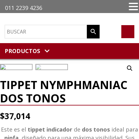
011 2239 4236
PRODUCTOS
TIPPET NYMPHMANIAC
DOS TONOS
$
37,014
Este es el
tippet indicador
de
dos tonos
ideal para
ninfa
, diseñado para una máxima visibilidad.
Sus